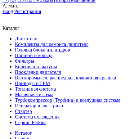
+7(727)310-82-79
Заказать
обратный
звонок
Алматы
Вход
Регистрация
Каталог
Двигатели
Комплекты для ремонта двигателя
Головка блока цилиндров
Поршни и кольца
Фильтры
Коленвал и шатуны
Прокладки двигателя
Вал коромысел, распредвал, клапанная крышка
Приводы и ГРМ
Топливная система
Масляная система
Турбокомпрессор (Турбина) и воздушная система
Генератор и электрика
Стартер
Система охлаждения
Сервис Perkins
Каталог
Сервис