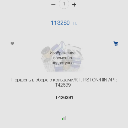
113260 тг.
Поршень в сборе с кольцами/KIT, PISTON/RIN АРТ:
T426391
T426391