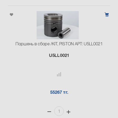
Поршень в сборе /KIT, PISTON АРТ: U5LL0021
U5LL0021
55267 тг.