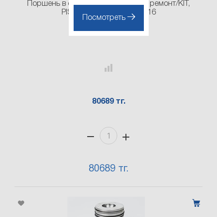
Поршень в сборе с кольцами, 1-й ремонт/KIT,
PISTON/RIN АРТ: 4115P016
Посмотреть
4115P016
80689 тг.
80689 тг.