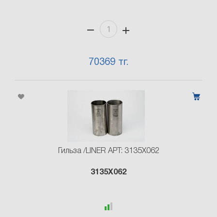
70369 тг.
Гильза /LINER АРТ: 3135X062
3135X062