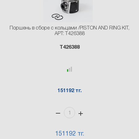
Поршень в сборе с кольцами /PISTON AND RING KIT,
АРТ: T426388
T426388
151192 тг.
151192 тг.