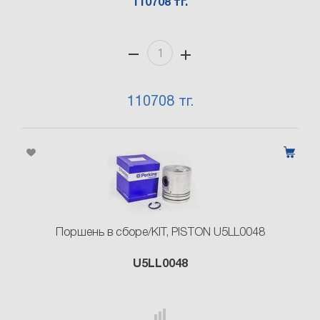
110708 тг.
110708 тг.
Поршень в сборе/KIT, PISTON U5LL0048
U5LL0048