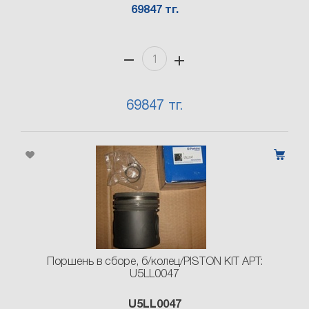
69847 тг.
69847 тг.
Поршень в сборе, б/колец/PISTON KIT АРТ:
U5LL0047
U5LL0047