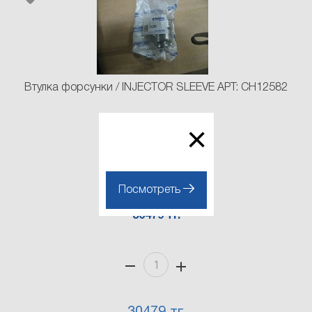
Втулка форсунки / INJECTOR SLEEVE АРТ: CH12582
CH12582
×
Посмотреть
30479 тг.