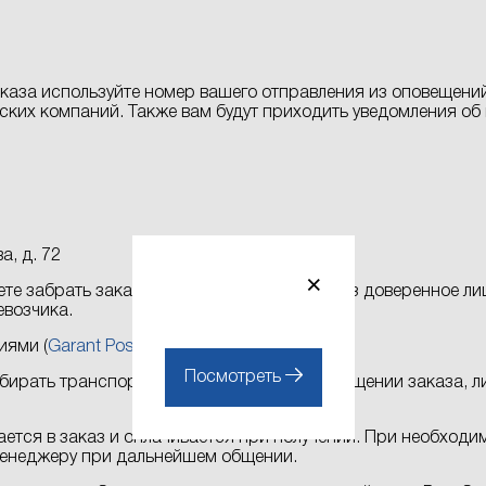
аза используйте номер вашего отправления из оповещений
рских компаний. Также вам будут приходить уведомления о
а, д. 72
×
те забрать заказ самостоятельно или через доверенное лиц
евозчика.
иями (
Garant Post Service
, DHL)
Посмотреть
бирать транспортную компанию при размещении заказа, ли
ется в заказ и оплачивается при получении. При необходим
 менеджеру при дальнейшем общении.