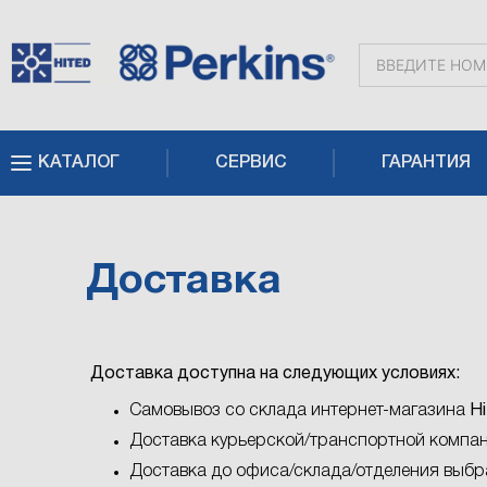
КАТАЛОГ
СЕРВИС
ГАРАНТИЯ
Доставка
Доставка доступна на следующих условиях:
Двигатели
Комплекты
Головка
Поршни
Фильтры
Коленвал
Прокладки
Вал
Приводы
Топливная
Масляная
Турбокомпрессор
Генератор
Стартер
Система
Сервис
Технические
Perkins
для
блока
и
и
двигателя
коромысел,
и
система
система
(Турбина)
и
охлаждения
Perkins
жидкости
-
Самовывоз со склада интернет-магазина
Hi
ремонта
цилиндров
кольца
шатуны
распредвал,
ГРМ
и
электрика
брендированные
Доставка курьерской/транспортной компан
двигателя
клапанная
воздушная
товары
Доставка до офиса/склада/отделения выбр
крышка
система