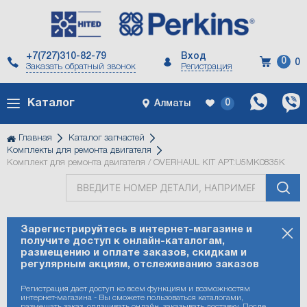
+7(727)310-82-79
Вход
0
0
Заказать
обратный
звонок
Регистрация
Каталог
0
Алматы
Главная
Каталог запчастей
Комплекты для ремонта двигателя
Комплект для ремонта двигателя / OVERHAUL KIT АРТ:U5MK0835K
Зарегистрируйтесь в интернет-магазине и
Двигатели
Комплекты
Головка
Поршни
Фильтры
Коленвал
Прокладки
Вал
Приводы
Топливная
Масляная
Турбокомпрессор
Генератор
Стартер
Система
Сервис
Технические
Perkins
получите доступ к онлайн-каталогам,
размещению и оплате заказов, скидкам и
для
блока
и
и
двигателя
коромысел,
и
система
система
(Турбина)
и
охлаждения
Perkins
жидкости
-
регулярным акциям, отслеживанию заказов
ремонта
цилиндров
кольца
шатуны
распредвал,
ГРМ
и
электрика
брендированные
двигателя
клапанная
воздушная
товары
Регистрация дает доступ ко всем функциям и возможностям
интернет-магазина - Вы сможете пользоваться каталогами,
крышка
система
размещать заказ, оплачивать онлайн, заказывать доставку. После