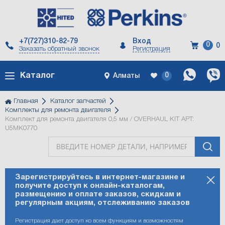
+7(727)310-82-79
Вход
0
0
Заказать
обратный
звонок
Регистрация
Каталог
0
Алматы
Главная
Каталог запчастей
Комплекты для ремонта двигателя
Комплект для ремонта двигателя 0,5 мм / OVERHAUL KIT АРТ:
U5MK0770
Двигатели
Комплекты
Головка
Поршни
Фильтры
Коленвал
Прокладки
Вал
Приводы
Топливная
Масляная
Турбокомпрессор
Генератор
Стартер
Система
Сервис
Технические
Perkins
Зарегистрируйтесь в интернет-магазине и
получите доступ к онлайн-каталогам,
для
блока
и
и
двигателя
коромысел,
и
система
система
(Турбина)
и
охлаждения
Perkins
жидкости
-
размещению и оплате заказов, скидкам и
ремонта
цилиндров
кольца
шатуны
распредвал,
ГРМ
и
электрика
брендированные
регулярным акциям, отслеживанию заказов
двигателя
клапанная
воздушная
товары
крышка
система
Регистрация дает доступ ко всем функциям и возможностям