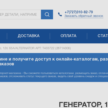
+7(727)310-82-79
Заказать
обратный
звонок
ДОСТАВКА
ОПЛАТА
СТАТ
р, 12V, 65A/ALTERNATOR АРТ: T433722 (2871A306)
ине и получите доступ к онлайн-каталогам, ра
аказов
ернет-магазина - Вы сможете пользоваться каталогами, размещать заказ, оплачи
аказов, отслеживать статус текущего заказа, видеть свой уровень скидок и спе
ГЕНЕРАТОР, 