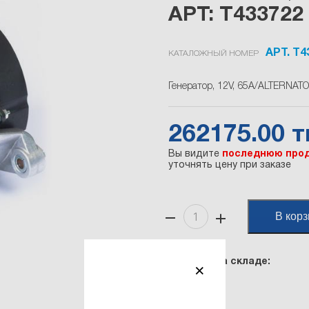
АРТ: T433722
АРТ. T4
КАТАЛОЖНЫЙ НОМЕР
Генератор, 12V, 65A/ALTERNATO
262175.00 тг
Вы видите
последнюю прод
уточнять цену при заказе
В корз
Наличие на складе:
×
{"Склад": 2}