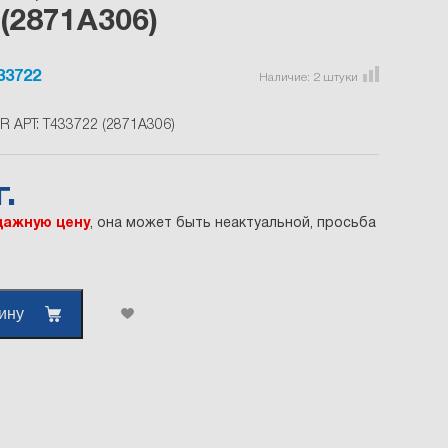
 (2871A306)
33722
Наличие:
2
штуки
R АРТ: T433722 (2871A306)
.
ажную цену
, она может быть неактуальной, просьба
ину